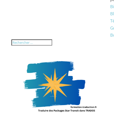
B
B
T
G
B