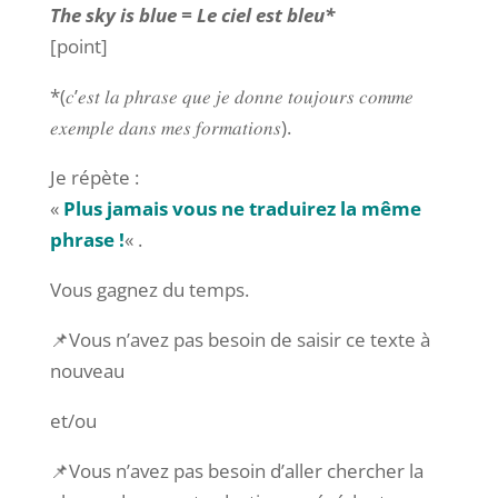
The sky is blue = Le ciel est bleu*
[point]
*(𝑐’𝑒𝑠𝑡 𝑙𝑎 𝑝ℎ𝑟𝑎𝑠𝑒 𝑞𝑢𝑒 𝑗𝑒 𝑑𝑜𝑛𝑛𝑒 𝑡𝑜𝑢𝑗𝑜𝑢𝑟𝑠 𝑐𝑜𝑚𝑚𝑒
𝑒𝑥𝑒𝑚𝑝𝑙𝑒 𝑑𝑎𝑛𝑠 𝑚𝑒𝑠 𝑓𝑜𝑟𝑚𝑎𝑡𝑖𝑜𝑛𝑠).
Je répète :
«
Plus jamais vous ne traduirez la même
phrase !
« .
Vous gagnez du temps.
📌Vous n’avez pas besoin de saisir ce texte à
nouveau
et/ou
📌Vous n’avez pas besoin d’aller chercher la