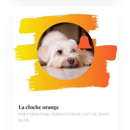
La cloche orange
PAR
FORMATION-TRADUCTION.FR
|
OCT 22, 2024
|
BLOG