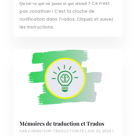
𝐐𝐮’𝐞𝐬𝐭-𝐜𝐞 𝐪𝐮𝐢 𝐞𝐬𝐭 𝐣𝐚𝐮𝐧𝐞 𝐞𝐭 𝐪𝐮𝐢 𝐚𝐭𝐭𝐞𝐧𝐝 ? Ce n’est
pas Jonathan ! C’est la cloche de
notification dans Trados. Cliquez et suivez
les instructions.
Mémoires de traduction et Trados
PAR
FORMATION-TRADUCTION.FR
|
JUIL 22, 2024
|